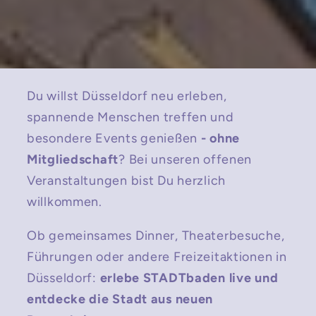
Du willst Düsseldorf neu erleben,
spannende Menschen treffen und
besondere Events genießen
- ohne
Mitgliedschaft
? Bei unseren offenen
Veranstaltungen bist Du herzlich
willkommen.
Ob gemeinsames Dinner, Theaterbesuche,
Führungen oder andere Freizeitaktionen in
Düsseldorf:
erlebe STADTbaden live und
entdecke die Stadt aus neuen