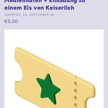
Medienhafen + Einladung zu
einem Eis von Keiserlich
Anbieter:
SONNTAG, 20. SEPTEMBER 26
Normaler
€5,00
Preis