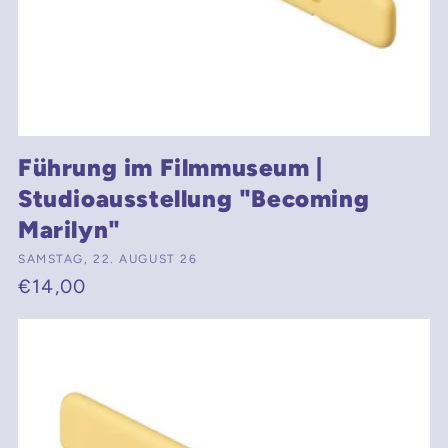
Führung im Filmmuseum |
Studioausstellung "Becoming
Marilyn"
Anbieter:
SAMSTAG, 22. AUGUST 26
Normaler
€14,00
Preis