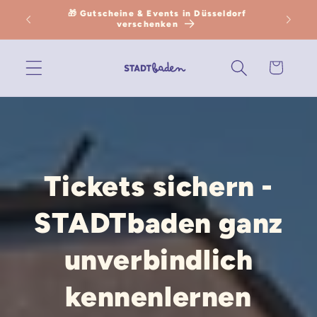
Direkt
🎁 Gutscheine & Events in Düsseldorf
en
zum
verschenken
Inhalt
Warenkorb
Tickets sichern -
STADTbaden ganz
unverbindlich
kennenlernen