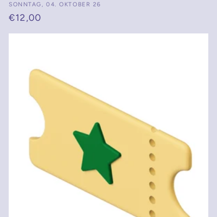
Anbieter:
SONNTAG, 04. OKTOBER 26
Normaler
€12,00
Preis