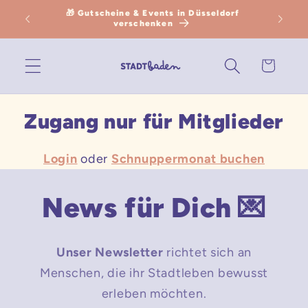
Direkt
🎁 Gutscheine & Events in Düsseldorf
en
zum
verschenken
Inhalt
Warenkorb
Zugang nur für Mitglieder
Login
oder
Schnuppermonat buchen
News für Dich 💌
Unser Newsletter
richtet sich an
Menschen, die ihr Stadtleben bewusst
erleben möchten.