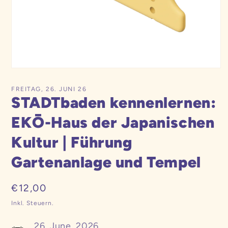
Medien
1
in
FREITAG, 26. JUNI 26
Modal
STADTbaden kennenlernen:
öffnen
EKŌ-Haus der Japanischen
Kultur | Führung
Gartenanlage und Tempel
Normaler
€12,00
Preis
Inkl. Steuern.
26. June, 2026